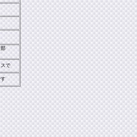
ら
支部
クスで
です