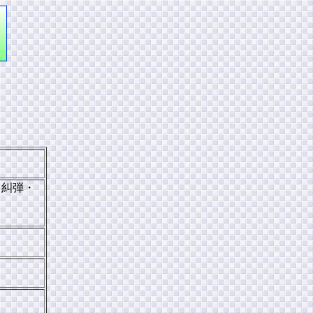
け
糾弾・
』