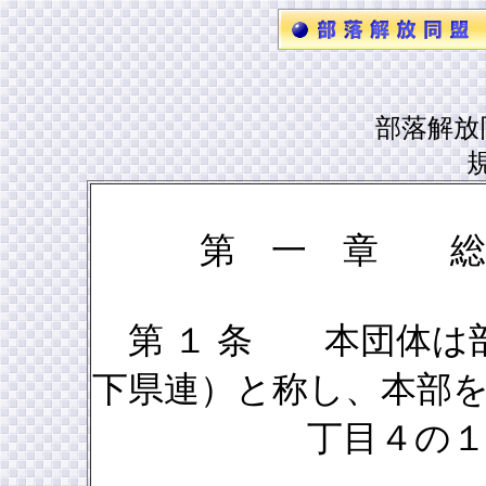
部落解放
第 一 章 
第 １ 条 本団体は
下県連）と称し、本部
丁目４の１１