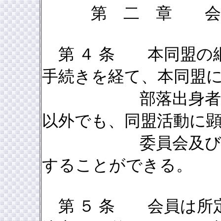
第 二 章 
第 ４ 条 本同盟の
手続きを経て、本同盟
部落出身者を同盟
以外でも、同盟活動に
委員会及び中央本
することができる。
第 ５ 条 会員は所