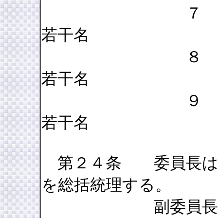
７ 
若干名
８ 
若干名
９ 
若干名
第２４条 委員長は県
を総括統理する。
副委員長は委員