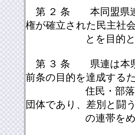
第 ２ 条 本同盟県
権が確立された民主社
とを目的とす
第 ３ 条 県連は本
前条の目的を達成する
住民・部落出身者
団体であり、差別と闘
の連帯をめざ