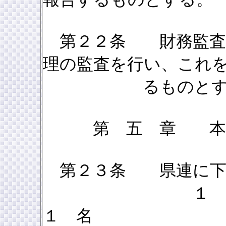
第２２条 財務監査は
理の監査を行い、これ
るものとす
第 五 章
第２３条 県連に下
１ 
１ 名