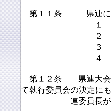
第１１条 県連に下
１ 県連
２ 執行
３ 執行
４ 統制
第１２条 県連大会は
て執行委員会の決定に
連委員長が召